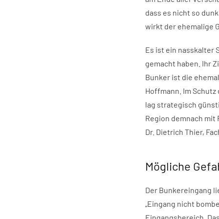
dass es nicht so dunk
wirkt der ehemalige G
Es ist ein nasskalte
gemacht haben. Ihr Z
Bunker ist die ehema
Hoffmann. Im Schutz 
lag strategisch günst
Region demnach mit Fl
Dr. Dietrich Thier, F
Mögliche Gefa
Der Bunkereingang li
„Eingang nicht bomben
Eingangsbereich. Das