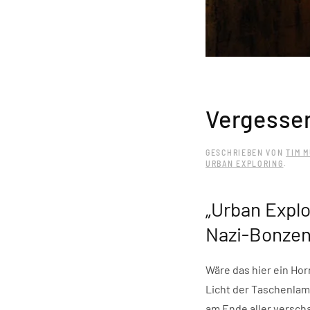
Vergessen
GESCHRIEBEN VON
TIM M
URBAN EXPLORING
.
„Urban Explo
Nazi-Bonze
Wäre das hier ein Hor
Licht der Taschenlam
am Ende aller versch