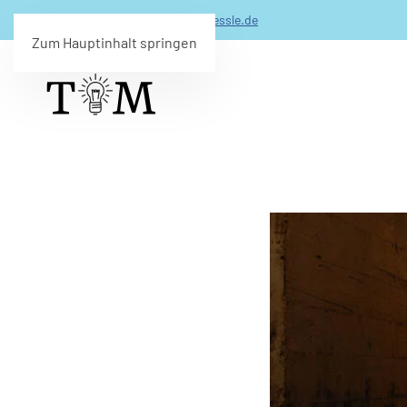
0173 - 206 99 49 -
info(@)timmuessle.de
Zum Hauptinhalt springen