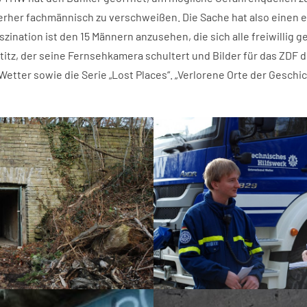
erher fachmännisch zu verschweißen. Die Sache hat also einen e
zination ist den 15 Männern anzusehen, die sich alle freiwillig 
atitz, der seine Fernsehkamera schultert und Bilder für das ZDF d
tter sowie die Serie „Lost Places“. „Verlorene Orte der Geschich