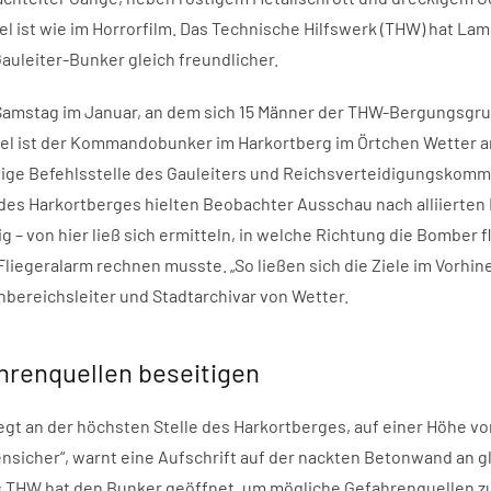
el ist wie im Horrorfilm. Das Technische Hilfswerk (THW) hat Lam
auleiter-Bunker gleich freundlicher.
r Samstag im Januar, an dem sich 15 Männer der THW-Bergungsgr
iel ist der Kommandobunker im Harkortberg im Örtchen Wetter an
lige Befehlsstelle des Gauleiters und Reichsverteidigungskomm
des Harkortberges hielten Beobachter Ausschau nach alliierten
ig – von hier ließ sich ermitteln, in welche Richtung die Bomber
iegeralarm rechnen musste. „So ließen sich die Ziele im Vorhine
achbereichsleiter und Stadtarchivar von Wetter.
hrenquellen beseitigen
egt an der höchsten Stelle des Harkortberges, auf einer Höhe v
sicher“, warnt eine Aufschrift auf der nackten Betonwand an gl
 THW hat den Bunker geöffnet, um mögliche Gefahrenquellen zu