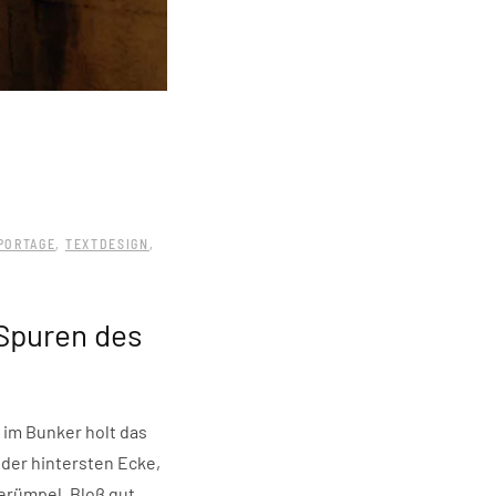
PORTAGE
,
TEXTDESIGN
,
 Spuren des
 im Bunker holt das
 der hintersten Ecke,
erümpel. Bloß gut,