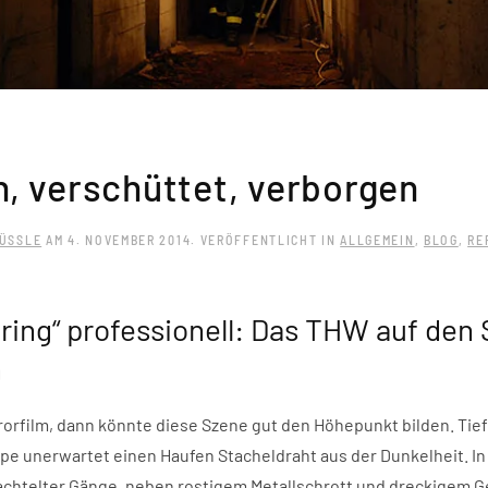
, verschüttet, verborgen
ÜSSLE
AM
4. NOVEMBER 2014
. VERÖFFENTLICHT IN
ALLGEMEIN
,
BLOG
,
RE
ring“ professionell: Das THW auf den
n
rorfilm, dann könnte diese Szene gut den Höhepunkt bilden. Tief
pe unerwartet einen Haufen Stacheldraht aus der Dunkelheit. In
achtelter Gänge, neben rostigem Metallschrott und dreckigem G