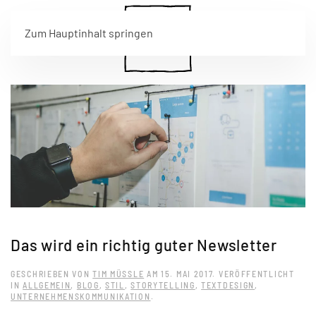
Zum Hauptinhalt springen
Das wird ein richtig guter Newsletter
GESCHRIEBEN VON
TIM MÜSSLE
AM
15. MAI 2017
. VERÖFFENTLICHT
IN
ALLGEMEIN
,
BLOG
,
STIL
,
STORYTELLING
,
TEXTDESIGN
,
UNTERNEHMENSKOMMUNIKATION
.