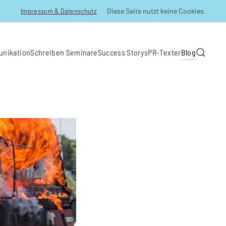
Impressum & Datenschutz
Diese Seite nutzt keine Cookies.
unikation
Schreiben Seminare
Success Storys
PR-Texter
Blog