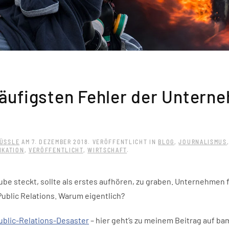
häufigsten Fehler der Untern
ÜSSLE
AM
7. DEZEMBER 2018
. VERÖFFENTLICHT IN
BLOG
,
JOURNALISMUS
KATION
,
VERÖFFENTLICHT
,
WIRTSCHAFT
.
rube steckt, sollte als erstes aufhören, zu graben. Unternehmen f
Public Relations. Warum eigentlich?
Public-Relations-Desaster
– hier geht’s zu meinem Beitrag auf ba