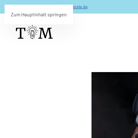
0173 - 206 99 49 -
info(@)timmuessle.de
Zum Hauptinhalt springen