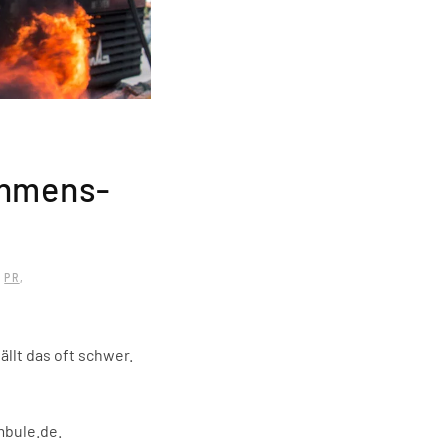
ehmens-
,
PR
,
ällt das oft schwer.
mbule.de.