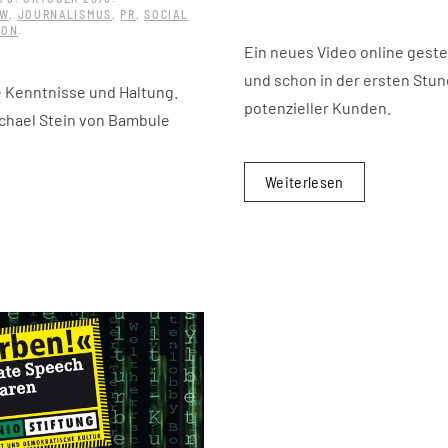
EW
,
JOURNALISMUS
,
PR
,
SOCIAL
ION
.
Ein neues Video online gestel
und schon in der ersten St
e Kenntnisse und Haltung.
potenzieller Kunden.
ichael Stein von Bambule
Weiterlesen