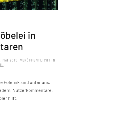
öbelei in
taren
. MAI 2015
. VERÖFFENTLICHT IN
IL
.
e Polemik sind unter uns,
 jedem: Nutzerkommentare.
er hilft.