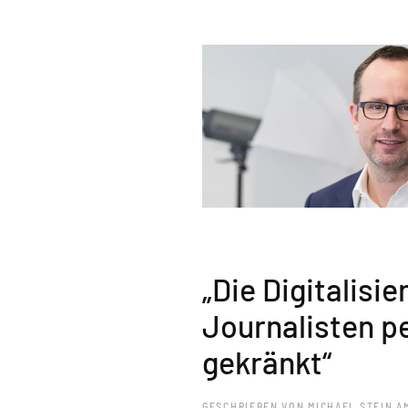
„Die Digitalisie
Journalisten p
gekränkt“
GESCHRIEBEN VON
MICHAEL STEIN
A