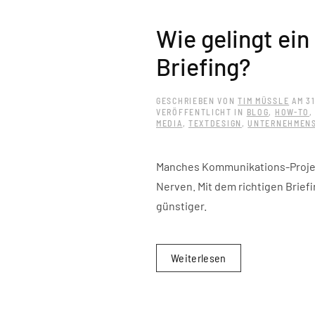
Wie gelingt ein
Briefing?
GESCHRIEBEN VON
TIM MÜSSLE
AM
3
VERÖFFENTLICHT IN
BLOG
,
HOW-TO
MEDIA
,
TEXTDESIGN
,
UNTERNEHMENS
Manches Kommunikations-Projekt
Nerven. Mit dem richtigen Briefi
günstiger.
Weiterlesen