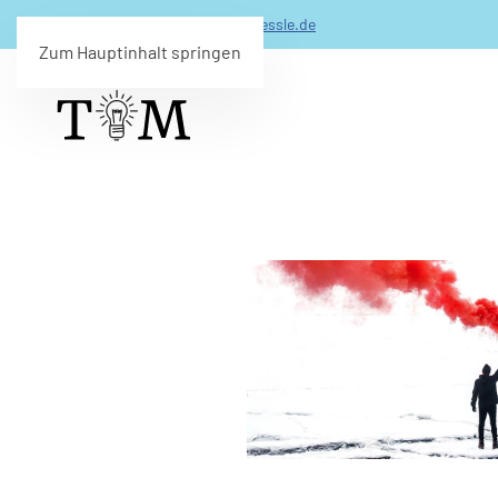
0173 - 206 99 49 -
info(@)timmuessle.de
Zum Hauptinhalt springen