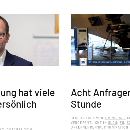
Acht Anfragen
rung hat viele
Stunde
ersönlich
GESCHRIEBEN VON
TIM MÜSSLE
A
VERÖFFENTLICHT IN
BLOG
,
PR
,
S
UNTERNEHMENSKOMMUNIKATION
M
3. OKTOBER 2018
.