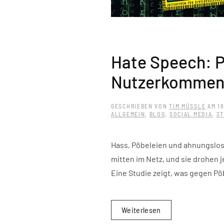
Hate Speech: P
Nutzerkommen
GESCHRIEBEN VON
TIM MÜSSLE
AM
18
ALLGEMEIN
,
BLOG
,
SOCIAL MEDIA
,
ST
Hass, Pöbeleien und ahnungslos
mitten im Netz, und sie drohen
Eine Studie zeigt, was gegen Pöbl
Weiterlesen