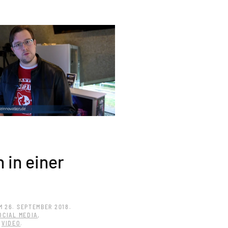
 in einer
M
26. SEPTEMBER 2018
.
OCIAL MEDIA
,
,
VIDEO
.