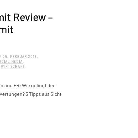
it Review –
mit
M
25. FEBRUAR 2019
.
OCIAL MEDIA
,
,
WIRTSCHAFT
.
und PR: Wie gelingt der
ertungen? 5 Tipps aus Sicht