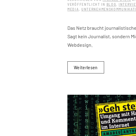
VERÖFFENTLICHT IN
BLOG
,
INTERVI
MEDIA
,
UNTERNEHMENSKOMMUNIKAT
Das Netz braucht journalistisch
Sagt kein Journalist, sondern M
Webdesign.
Weiterlesen