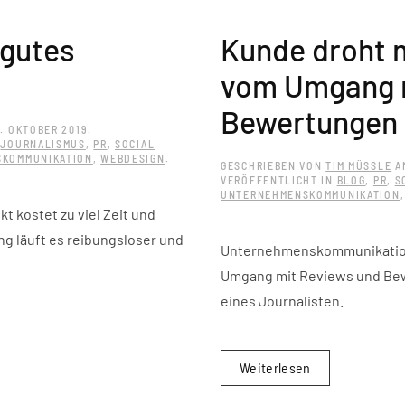
 gutes
Kunde droht m
vom Umgang 
Bewertungen
1. OKTOBER 2019
.
,
JOURNALISMUS
,
PR
,
SOCIAL
KOMMUNIKATION
,
WEBDESIGN
.
GESCHRIEBEN VON
TIM MÜSSLE
A
VERÖFFENTLICHT IN
BLOG
,
PR
,
S
UNTERNEHMENSKOMMUNIKATION
 kostet zu viel Zeit und
ng läuft es reibungsloser und
Unternehmenskommunikation 
Umgang mit Reviews und Bew
eines Journalisten.
Weiterlesen