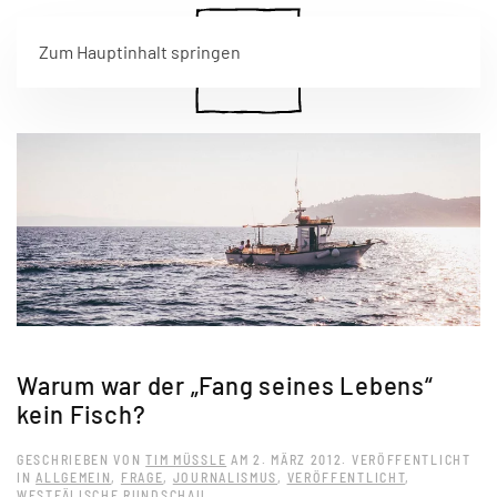
Zum Hauptinhalt springen
Warum war der „Fang seines Lebens“
kein Fisch?
GESCHRIEBEN VON
TIM MÜSSLE
AM
2. MÄRZ 2012
. VERÖFFENTLICHT
IN
ALLGEMEIN
,
FRAGE
,
JOURNALISMUS
,
VERÖFFENTLICHT
,
WESTFÄLISCHE RUNDSCHAU
.