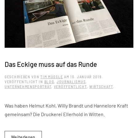
Das Eckige muss auf das Runde
GESCHRIEBEN VON
TIM MÜSSLE
AM
10. JANUAR 2019
.
VERÖFFENTLICHT IN
BLOG
,
JOURNALISMUS
,
UNTERNEHMENSPORTRÄT
,
VERÖFFENTLICHT
,
WIRTSCHAFT
.
Was haben Helmut Kohl, Willy Brandt und Hannelore Kraft
gemeinsam? Die Druckerei Ellerhold in Witten.
Weiterlesen