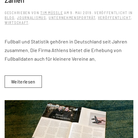
GESCHRIEBEN VON
TIM MÜSSLE
AM
9. MAI 2019
. VERÖFFENTLICHT IN
BLOG
,
JOURNALISMUS
,
UNTERNEHMENSPORTRÄT
,
VERÖFFENTLICHT
,
WIRTSCHAFT
.
Fußball und Statistik gehören in Deutschland seit Jahren
zusammen. Die Firma Athlens bietet die Erhebung von
Fußballdaten auch für kleinere Vereine an.
Weiterlesen