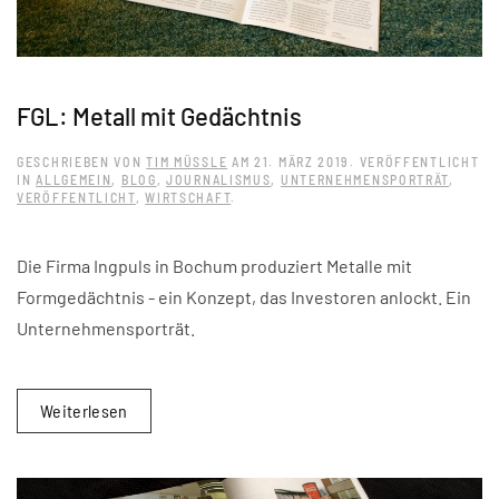
FGL: Metall mit Gedächtnis
GESCHRIEBEN VON
TIM MÜSSLE
AM
21. MÄRZ 2019
. VERÖFFENTLICHT
IN
ALLGEMEIN
,
BLOG
,
JOURNALISMUS
,
UNTERNEHMENSPORTRÄT
,
VERÖFFENTLICHT
,
WIRTSCHAFT
.
Die Firma Ingpuls in Bochum produziert Metalle mit
Formgedächtnis - ein Konzept, das Investoren anlockt. Ein
Unternehmensporträt.
Weiterlesen