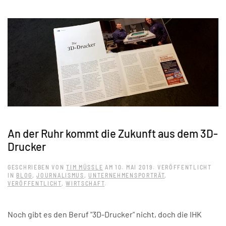
An der Ruhr kommt die Zukunft aus dem 3D-
Drucker
GESCHRIEBEN VON
TIM MÜSSLE
AM
10. MAI 2019
. VERÖFFENTLICHT
IN
BLOG
,
JOURNALISMUS
,
UNTERNEHMENSPORTRÄT
,
VERÖFFENTLICHT
,
WIRTSCHAFT
.
Noch gibt es den Beruf "3D-Drucker" nicht, doch die IHK