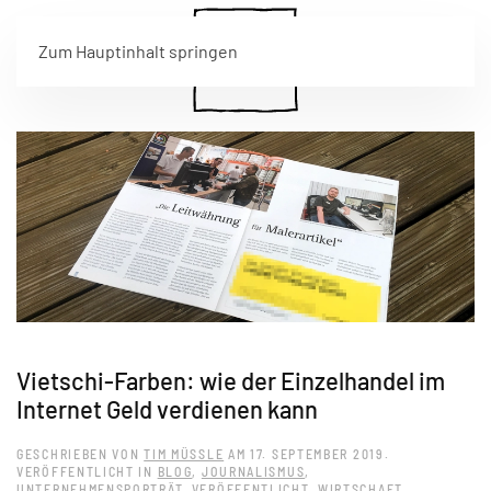
Zum Hauptinhalt springen
Vietschi-Farben: wie der Einzelhandel im
Internet Geld verdienen kann
GESCHRIEBEN VON
TIM MÜSSLE
AM
17. SEPTEMBER 2019
.
VERÖFFENTLICHT IN
BLOG
,
JOURNALISMUS
,
UNTERNEHMENSPORTRÄT
,
VERÖFFENTLICHT
,
WIRTSCHAFT
.