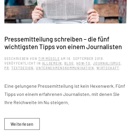
Pressemitteilung schreiben – die fünf
wichtigsten Tipps von einem Journalisten
GESCHRIEBEN VON
TIM MÜSSLE
AM
16. SEPTEMBER 2019
.
VERÖFFENTLICHT IN
ALLGEMEIN
,
BLOG
,
HOW-TO
,
JOURNALISMUS
,
PR
,
TEXTDESIGN
,
UNTERNEHMENSKOMMUNIKATION
,
WIRTSCHAFT
.
Eine gelungene Pressemitteilung ist kein Hexenwerk. Fünf
Tipps von einem erfahrenen Journalisten, mit denen Sie
Ihre Reichweite im Nu steigern.
Weiterlesen