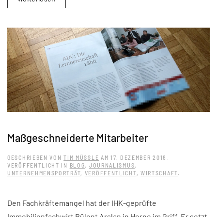
Maßgeschneiderte Mitarbeiter
GESCHRIEBEN VON
TIM MÜSSLE
AM
17. DEZEMBER 2018
.
VERÖFFENTLICHT IN
BLOG
,
JOURNALISMUS
,
UNTERNEHMENSPORTRÄT
,
VERÖFFENTLICHT
,
WIRTSCHAFT
.
Den Fachkräftemangel hat der IHK-geprüfte
Immobilienfachwirt Bülent Arslan in Herne im Griff. Er setzt