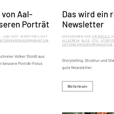
 von Aal-
Das wird ein r
seren Porträt
Newsletter
. JUNI 2017
. VERÖFFENTLICHT
GESCHRIEBEN VON
TIM MÜSSLE
A
UNTERNEHMENSKOMMUNIKATION
.
ALLGEMEIN
,
BLOG
,
STIL
,
STORYT
UNTERNEHMENSKOMMUNIKATION
.
chreier Volker Stoldt aus
Storytelling, Struktur und Sta
ür bessere Porträt-Fotos
gute Newsletter.
Weiterlesen