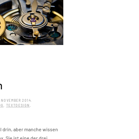
n
. NOVEMBER 2014
.
OG
,
TEXTDESIGN
,
al drin, aber manche wissen
x. Sie ist eine der drei