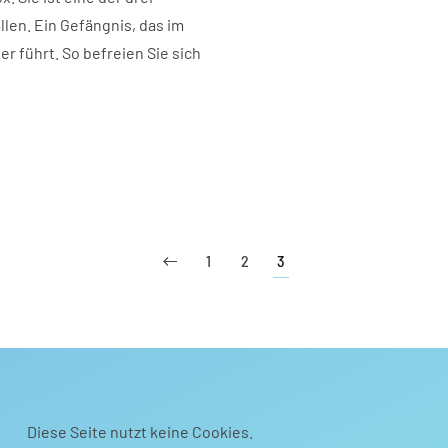
en. Ein Gefängnis, das im
r führt. So befreien Sie sich
1
2
3
Diese Seite nutzt keine Cookies.