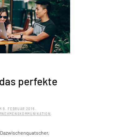
 das perfekte
M
9. FEBRUAR 2016
.
RNEHMENSKOMMUNIKATION
.
f Dazwischenquatscher,