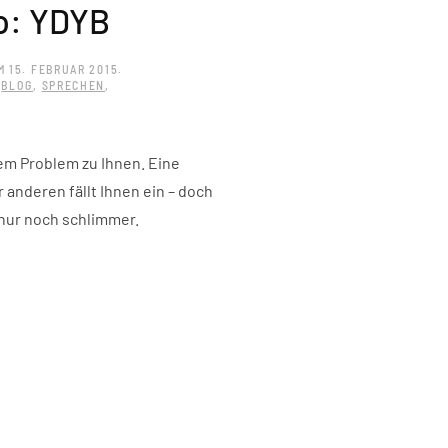
ro: YDYB
M
15. FEBRUAR 2015
.
,
BLOG
,
SPRECHEN
,
em Problem zu Ihnen. Eine
anderen fällt Ihnen ein – doch
nur noch schlimmer.