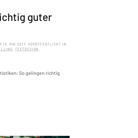
ichtig guter
M
15. MAI 2017
. VERÖFFENTLICHT IN
ELLING
,
TEXTDESIGN
,
tistiken: So gelingen richtig