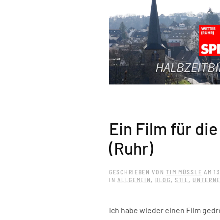
Ein Film für di
(Ruhr)
GESCHRIEBEN VON
TIM MÜSSLE
AM
13
IN
ALLGEMEIN
,
BLOG
,
STIL
,
UNTERNE
Ich habe wieder einen Film gedre