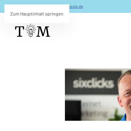
0173 - 206 99 49 -
info(@)timmuessle.de
Zum Hauptinhalt springen