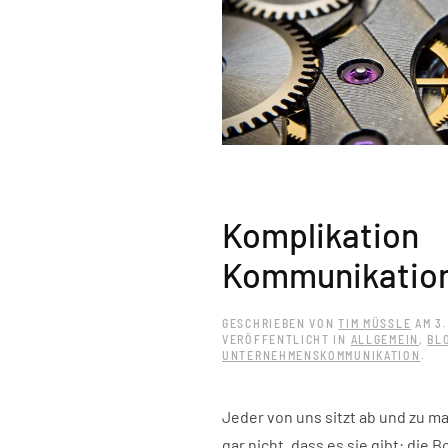
Komplikation
Kommunikatio
GESCHRIEBEN VON
TIM MÜSSLE
AM
3
VERÖFFENTLICHT IN
ALLGEMEIN
,
BL
UNTERNEHMENSKOMMUNIKATION
.
Jeder von uns sitzt ab und zu m
gar nicht, dass es sie gibt: die Bo