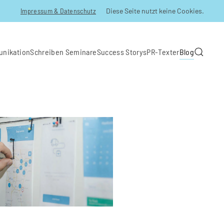
Impressum & Datenschutz
Diese Seite nutzt keine Cookies.
unikation
Schreiben Seminare
Success Storys
PR-Texter
Blog