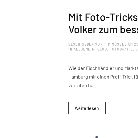
Mit Foto-Tricks
Volker zum bes
GESCHRIEBEN VON
TIM MÜSSLE
AM
29
IN
ALLGEMEIN
,
BLOG
,
FOTOGRAFIE
,
Wie der Fischhändler und Markts
Hamburg mir einen Profi-Trick f
verraten hat.
Weiterlesen