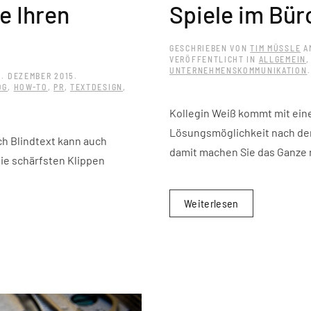
e Ihren
Spiele im Bü
GESCHRIEBEN VON
TIM MÜSSLE
A
VERÖFFENTLICHT IN
ALLGEMEIN
UNTERNEHMENSKOMMUNIKATION
.
3. DEZEMBER 2015
.
OG
,
HOW-TO
,
PR
,
TEXTDESIGN
,
Kollegin Weiß kommt mit ein
Lösungsmöglichkeit nach der 
ch Blindtext kann auch
damit machen Sie das Ganze 
 die schärfsten Klippen
Weiterlesen