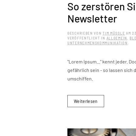
So zerstören Si
Newsletter
GESCHRIEBEN VON
TIM MÜSSLE
AM
2
VERÖFFENTLICHT IN
ALLGEMEIN
,
BL
UNTERNEHMENSKOMMUNIKATION
.
"Lorem Ipsum..." kennt jeder. Do
gefährlich sein - so lassen sich
umschiffen.
Weiterlesen