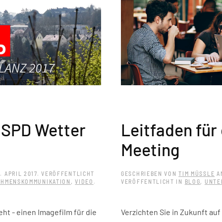
e SPD Wetter
Leitfaden für
Meeting
. APRIL 2017
. VERÖFFENTLICHT
GESCHRIEBEN VON
TIM MÜSSLE
A
HMENSKOMMUNIKATION
,
VIDEO
.
VERÖFFENTLICHT IN
BLOG
,
UNTE
ht - einen Imagefilm für die
Verzichten Sie in Zukunft au