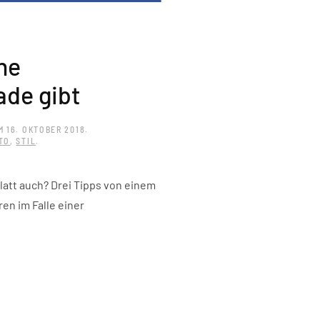
ne
ade gibt
M
16. OKTOBER 2018
.
TO
,
STIL
.
Blatt auch? Drei Tipps von einem
ren im Falle einer