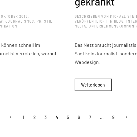
gekränkt“
. OKTOBER 2018
.
GESCHRIEBEN VON
MICHAEL STEI
EW
,
JOURNALISMUS
,
PR
,
STIL
,
VERÖFFENTLICHT IN
BLOG
,
INTE
NIKATION
.
MEDIA
,
UNTERNEHMENSKOMMUNI
 können schnell im
Das Netz braucht journalisti
urnalist verrate ich, worauf
Sagt kein Journalist, sonder
Webdesign.
Weiterlesen
1
2
3
4
5
6
7
…
9