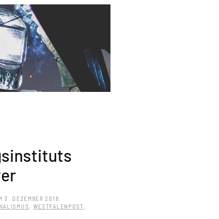
s
sinstituts
rer
M
3. DEZEMBER 2018
.
NALISMUS
,
WESTFALENPOST
,