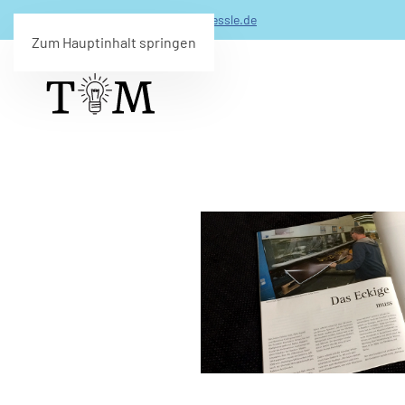
0173 - 206 99 49 -
info(@)timmuessle.de
Zum Hauptinhalt springen