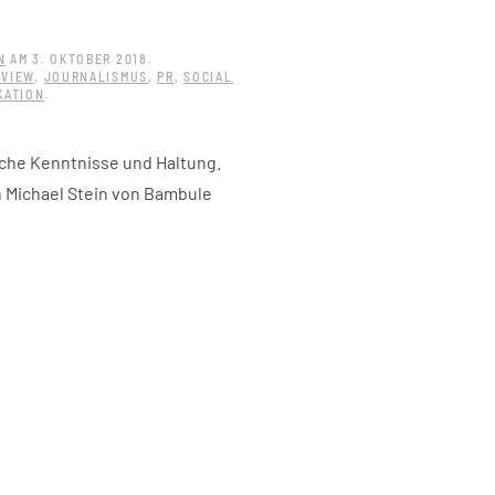
N
AM
3. OKTOBER 2018
.
RVIEW
,
JOURNALISMUS
,
PR
,
SOCIAL
KATION
.
sche Kenntnisse und Haltung.
n Michael Stein von Bambule