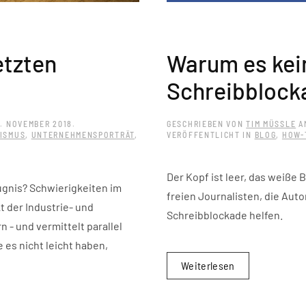
etzten
Warum es kei
Schreibblock
5. NOVEMBER 2018
.
GESCHRIEBEN VON
TIM MÜSSLE
A
ISMUS
,
UNTERNEHMENSPORTRÄT
,
VERÖFFENTLICHT IN
BLOG
,
HOW-
Der Kopf ist leer, das weiße 
gnis? Schwierigkeiten im
freien Journalisten, die Auto
 der Industrie- und
Schreibblockade helfen.
- und vermittelt parallel
es nicht leicht haben,
Weiterlesen