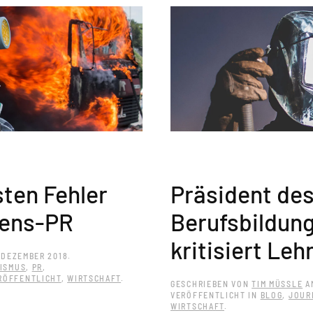
sten Fehler
Präsident de
mens-PR
Berufsbildung
kritisiert Leh
. DEZEMBER 2018
.
ISMUS
,
PR
,
RÖFFENTLICHT
,
WIRTSCHAFT
.
GESCHRIEBEN VON
TIM MÜSSLE
A
VERÖFFENTLICHT IN
BLOG
,
JOUR
WIRTSCHAFT
.