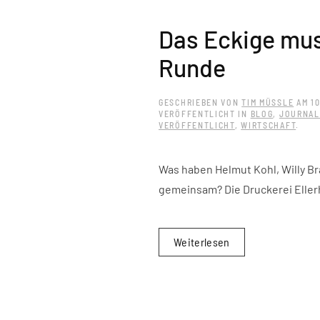
Das Eckige mus
Runde
GESCHRIEBEN VON
TIM MÜSSLE
AM
1
VERÖFFENTLICHT IN
BLOG
,
JOURNAL
VERÖFFENTLICHT
,
WIRTSCHAFT
.
Was haben Helmut Kohl, Willy B
gemeinsam? Die Druckerei Ellerh
Weiterlesen