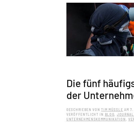
Die fünf häufig
der Unterneh
GESCHRIEBEN VON
TIM MÜSSLE
AM
7
VERÖFFENTLICHT IN
BLOG
,
JOURNAL
UNTERNEHMENSKOMMUNIKATION
,
VE