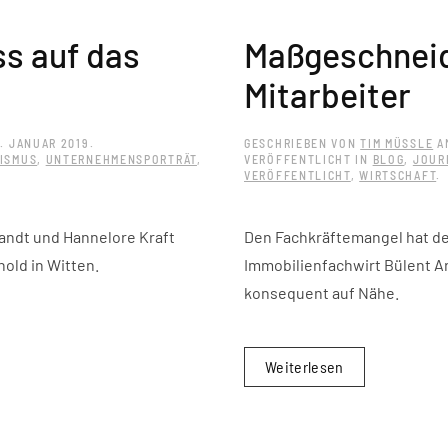
s auf das
Maßgeschnei
Mitarbeiter
0. JANUAR 2019
.
GESCHRIEBEN VON
TIM MÜSSLE
A
ISMUS
,
UNTERNEHMENSPORTRÄT
,
VERÖFFENTLICHT IN
BLOG
,
JOUR
VERÖFFENTLICHT
,
WIRTSCHAFT
.
randt und Hannelore Kraft
Den Fachkräftemangel hat de
old in Witten.
Immobilienfachwirt Bülent Ars
konsequent auf Nähe.
Weiterlesen