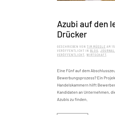
Azubi auf den l
Drücker
GESCHRIEBEN VON
TIM MÜSSLE
AM
1
VERÖFFENTLICHT IN
BLOG
,
JOURNAL
VERÖFFENTLICHT
,
WIRTSCHAFT
.
Eine Fünf auf dem Abschlusszeu
Bewerbungsprozess? Ein Projekt
Handelskammern hilft Bewerbern 
Kandidaten an Unternehmen, die 
Azubis zu finden.