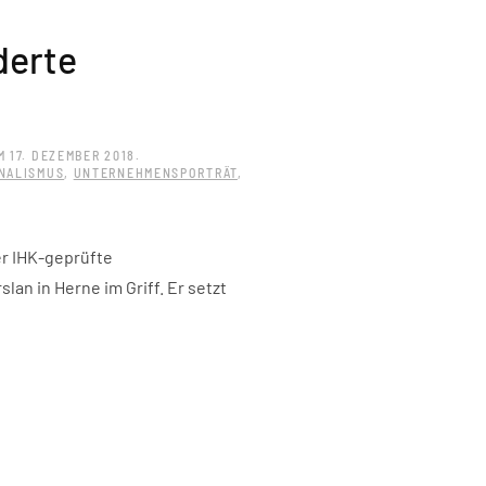
derte
M
17. DEZEMBER 2018
.
NALISMUS
,
UNTERNEHMENSPORTRÄT
,
r IHK-geprüfte
lan in Herne im Griff. Er setzt